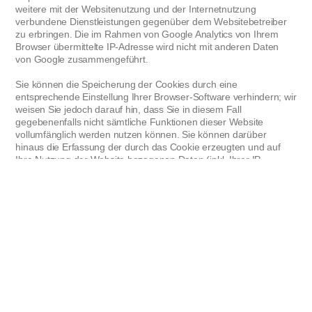
weitere mit der Websitenutzung und der Internetnutzung
verbundene Dienstleistungen gegenüber dem Websitebetreiber
zu erbringen. Die im Rahmen von Google Analytics von Ihrem
Browser übermittelte IP-Adresse wird nicht mit anderen Daten
von Google zusammengeführt.
Sie können die Speicherung der Cookies durch eine
entsprechende Einstellung Ihrer Browser-Software verhindern; wir
weisen Sie jedoch darauf hin, dass Sie in diesem Fall
gegebenenfalls nicht sämtliche Funktionen dieser Website
vollumfänglich werden nutzen können. Sie können darüber
hinaus die Erfassung der durch das Cookie erzeugten und auf
Ihre Nutzung der Website bezogenen Daten (inkl. Ihrer IP-
Adresse) an Google sowie die Verarbeitung dieser Daten durch
Google verhindern, indem sie das unter dem folgenden Link
verfügbare Browser-Plugin herunterladen und installieren:
http://tools.google.com/dlpage/gaoptout?hl=de.
Datenschutzerklärung für die Nutzung von Google Adsense
Diese Website benutzt Google AdSense, einen Dienst zum
Einbinden von Werbeanzeigen der Google Inc. ("Google").
Google AdSense verwendet sog. "Cookies", Textdateien, die auf
Ihrem Computer gespeichert werden und die eine Analyse der
Benutzung der Website ermöglicht. Google AdSense verwendet